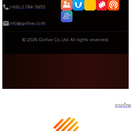
(+66) 2 784-5855
info@gofive.co.th
© 2026 Gofive Co.,Ltd. All rights reserved.
ภาษาไทย